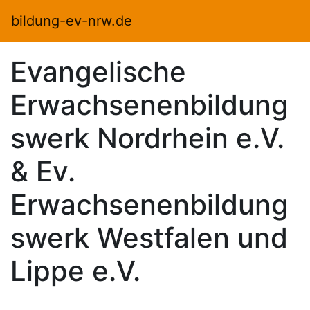
Zum Hauptinhalt
bildung-ev-nrw.de
Evangelische
Erwachsenenbildung
swerk Nordrhein e.V.
& Ev.
Erwachsenenbildung
swerk Westfalen und
Lippe e.V.