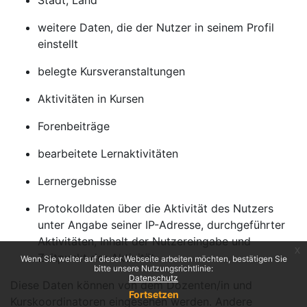
Stadt, Land
weitere Daten, die der Nutzer in seinem Profil
einstellt
belegte Kursveranstaltungen
Aktivitäten in Kursen
Forenbeiträge
bearbeitete Lernaktivitäten
Lernergebnisse
Protokolldaten über die Aktivität des Nutzers
unter Angabe seiner IP-Adresse, durchgeführter
Aktivitäten, Inhalt der Nutzereingabe und
x
Zeitpunkt der Aktivität.
Wenn Sie weiter auf dieser Webseite arbeiten möchten, bestätigen Sie
bitte unsere Nutzungsrichtlinie:
Datenschutz
Diese Daten können von dem Dozenten/in und
Fortsetzen
Kurskoordinatoren eingesehen werden. Andere