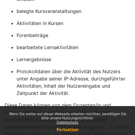
belegte Kursveranstaltungen
Aktivitäten in Kursen
Forenbeiträge
bearbeitete Lernaktivitäten
Lernergebnisse
Protokolldaten über die Aktivität des Nutzers
unter Angabe seiner IP-Adresse, durchgeführter
Aktivitäten, Inhalt der Nutzereingabe und
Zeitpunkt der Aktivität.
Diese Daten können von dem Dozenten/in und
x
Kurskoordinatoren eingesehen werden. Andere
Wenn Sie weiter auf dieser Webseite arbeiten möchten, bestätigen Sie
bitte unsere Nutzungsrichtlinie:
Kursteilnehmer können ggf. durch Profildaten
Datenschutz
(Anmeldenamen, freiwillige Avatar Angaben, …) andere
Fortsetzen
Teilnehmer erkennen. Es erfolgt keine Weitergabe von